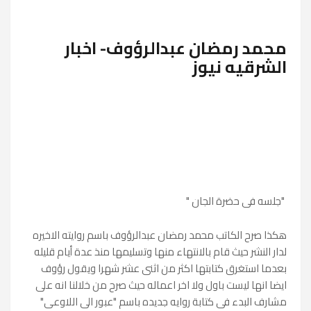
محمد رمضان عبدالرؤوف- اخبار
الشرقيه نيوز
"جلسه فى حضرة الجان "
هكذا صرح الكاتب محمد رمضان عبدالرؤوف باسم روايته الاخيره
لدار النشر حيث قام بالانتهاء منها وتسليمها منذ عدة أيام قليله
بعدما استغرق كتابتها اكثر من اثنى عشر شهرا ويقول رؤوف
ايضا انها ليست باول ولا اخر اعماله حيث صرح من خلالنا انه على
مشارف البدء فى كتابة روايه جديده باسم "عبور الى اللاوعى"