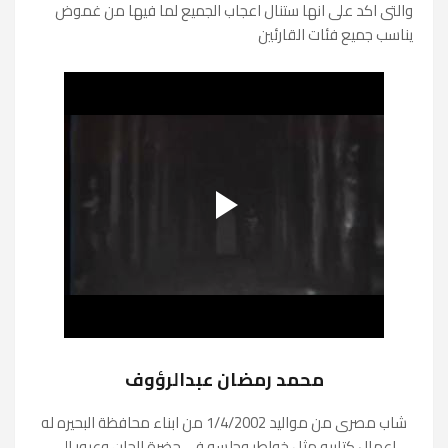
والتى اكد على انها ستنال اعجاب الجميع لما فيها من غموض
يناسب جميع فئات القارئين
محمد رمضان عبدالرؤوف
شاب مصرى من مواليد 1/4/2002 من ابناء محافظة البحيره له
اعمال كتابيه مثل خواطر وجلسه فى حضرة الجان وعبور الى