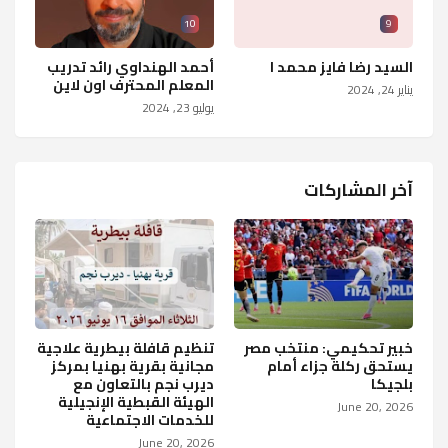
10
9
السيد رضا فايز محمد ا
أحمد الهنداوي رائد تدريب
المعلم المحترف اون لاين
يناير 24, 2024
يوليو 23, 2024
آخر المشاركات
خبير تحكيمي: منتخب مصر
تنظيم قافلة بيطرية علاجية
يستحق ركلة جزاء أمام
مجانية بقرية بهنيا بمركز
بلجيكا
ديرب نجم بالتعاون مع
الهيئة القبطية الإنجيلية
June 20, 2026
للخدمات الاجتماعية
June 20, 2026