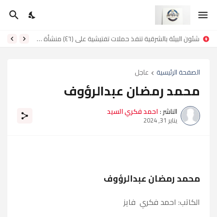
شئون البيئة بالشرقية تنفذ حملات تفتيشية على (٤٦) منشأة غذائية وصناعية وتحرير (٦٣) محضرًا
الصفحة الرئيسية
عاجل
محمد رمضان عبدالرؤوف
الناشر :
احمد فكري السيد
يناير 31, 2024
محمد رمضان عبدالرؤوف
الكاتب: احمد فكري فايز