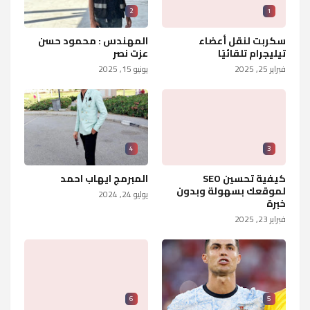
2
1
سكربت لنقل أعضاء
المهندس : محمود حسن
تيليجرام تلقائيًا
عزت نصر
فبراير 25, 2025
يونيو 15, 2025
4
3
كيفية تحسين SEO
المبرمج ايهاب احمد
لموقعك بسهولة وبدون
يوليو 24, 2024
خبرة
فبراير 23, 2025
6
5