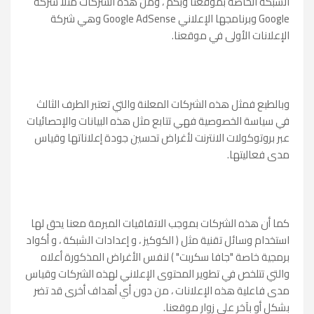
الشبكة الخاصة بموقعنا وبكم ، ومن هذه الشركات مثلاً شركة
Google وبرنامجها الإعلاني Google AdSense وهي شركة
الإعلانات الأولى في موقعنا.
وبالطبع فمثل هذه الشركات المعلنة والتي تعتبر الطرف الثالث
في سياسة الخصوصية فهي تتابع مثل هذه البيانات والإحصائيات
عبر بروتوكولات الانترنت لأغراض تحسين جودة إعلاناتها وقياس
مدى فعاليتها.
كما أن هذه الشركات بموجب الاتفاقيات المبرمة معنا يحق لها
استخدام وسائل تقنية مثل ( الكوكيز ، و إعدادات الشبكة ، و أكواد
برمجية خاصة "جافا سكربت" ) لنفس الأغراض المذكورة أعلاه
والتي تتلخص في تطوير المحتوى الإعلاني لهذه الشركات وقياس
مدى فاعلية هذه الإعلانات ، من دون أي أهداف أخرى قد تضر
بشكل أو بآخر على زوار موقعنا.