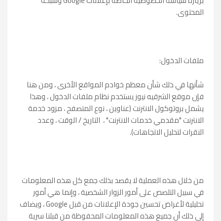
بزيارة سياسة الخصوصية الخاصة بإعلانات Google وشبكة
المحتوى.
ملفات الدخول:
شأنها في ذلك شأن معظم خوادم المواقع الأخرى ، ومن هنا
فإن موقع الشرقيه نيوز يستخدم نظام ملفات الدخول ، وهذا
يشمل بروتوكول الانترنت (عناوين ، نوع المتصفح ، مزود خدمة
الانترنت "مقدمي خدمات الانترنت" ، التاريخ / الوقت ، وعدد
النقرات لتحليل الاتجاهات).
من خلال هذه العملية لا يقصد بذلك جمع كل هذه المعلومات
في سبيل التلصص على أمور الزوار الشخصية ، وإنما هي أمور
تحليلية لأغراض تحسين جودة الإعلانات من قبل Google ، ويضاف
إلى ذلك أن جميع هذه المعلومات المحفوظة من قبلنا سرية