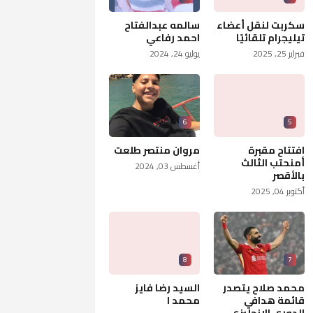
سكربت لنقل أعضاء
سالمه عبدالفتاح
تيليجرام تلقائيًا
احمد رفاعي
فبراير 25, 2025
يوليو 24, 2024
6
5
افتتاح مقبرة
مروان منتصر طلعت
أمنحتب الثالث
أغسطس 03, 2024
بالأقصر
أكتوبر 04, 2025
8
7
محمد صلاح يتصدر
السيد رضا فايز
قائمة هدافي
محمد ا