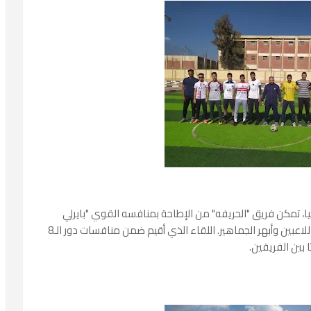
يا، تمكن فريق "الحريفه" من الإطاحة بمنافسه القوي "بايرلي
فركوزن" بركلات الترجيح، بعد لقاء استنزف طاقات اللاعبين وأبهر الجماهير. اللقاء الذي أقيم ضمن منافسات دور الـ8
 بين الفريقين.