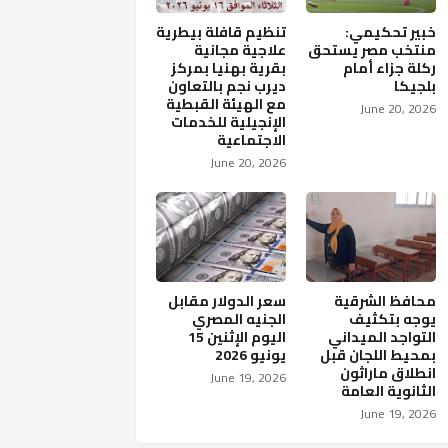
خبير تحكيمي:
تنظيم قافلة بيطرية
منتخب مصر يستحق
علاجية مجانية
ركلة جزاء أمام
بقرية بهنيا بمركز
بلجيكا
ديرب نجم بالتعاون
مع الهيئة القبطية
June 20, 2026
الإنجيلية للخدمات
الاجتماعية
June 20, 2026
محافظ الشرقية
سعر الدولار مقابل
يوجه بتكثيف
الجنيه المصري
التواجد الميداني
اليوم الإثنين 15
بمحيط اللجان قبل
يونيو 2026
انطلاق ماراثون
June 19, 2026
الثانوية العامة
June 19, 2026