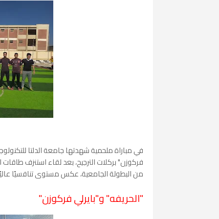
في مباراة ملحمية شهدتها جامعة الدلتا للتكنولوج
من البطولة الجامعية، عكس مستوى تنافسيًا عاليًا
"الحريفه" و"بايرلي فركوزن"