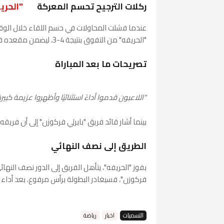
ركلات الترجيح تحسم المعركة
"الحري
عندما فشلت المحاولات في حسم اللقاء خلال الوقت 
"الحريفه" من التفوق بنتيجة 4-3، ليضمن مقعده في الدور نصف النهائي.
تصريحات ما بعد المباراة
"اللاعبون قدموا أداءً استثنائيًا وأظهروا عزيمة كبي
بينما أشار قائد فريق "بايرلي فركوزن" إلى أن فريقه
الطريق إلى نصف النهائي
بفوز "الحريفه"، يتأهل الفريق إلى الدور نصف النهائي
فركوزن"، فسيغادر البطولة برأس مرفوع، بعد أداء
التسميات
اخبار
رياضة