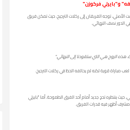
فه" و"بايرلي فركوزن"
الأصلي، توجه الفريقان إلى ركلات الترجيح، حيث تمكن فريق
رة. هذه الروح هي التي ستقودنا إلى النهائي."
 لعب مباراة قوية لكنه لم يحالفه الحظ في ركلات الترجيح.
، حيث ينتظره تحدٍ جديد أمام أحد الفرق الطموحة. أما "بايرلي
 مشرف أظهر فيه قدرات الفريق.