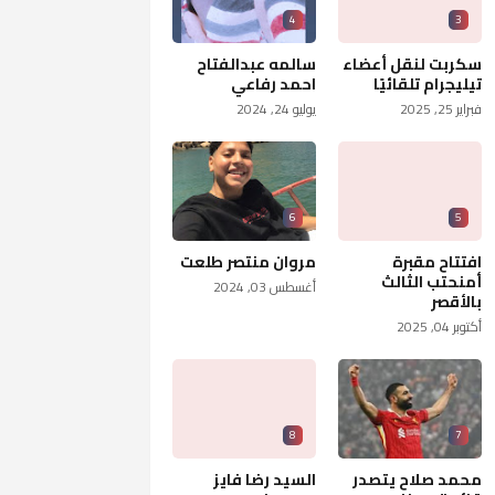
4
3
سكربت لنقل أعضاء
سالمه عبدالفتاح
تيليجرام تلقائيًا
احمد رفاعي
فبراير 25, 2025
يوليو 24, 2024
6
5
افتتاح مقبرة
مروان منتصر طلعت
أمنحتب الثالث
أغسطس 03, 2024
بالأقصر
أكتوبر 04, 2025
8
7
محمد صلاح يتصدر
السيد رضا فايز