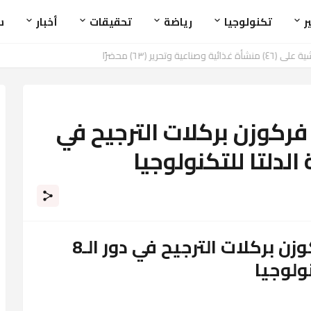
ر
تكنولوجيا
رياضة
تحقيقات
أخبار
س
حرير (٦٣) محضرًا
 فركوزن بركلات الترجيح في
الحريفه يُقصي بايرلي فركوزن بركلات الترجيح في دور الـ8
ولوجيا