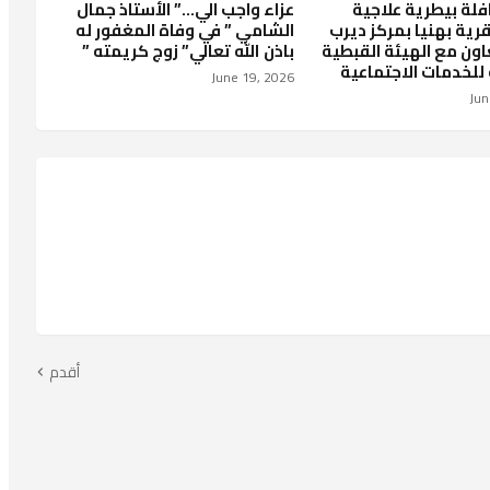
فلة بيطرية علاجية
عزاء واجب الي…” الأستاذ جمال
رية بهنيا بمركز ديرب
الشامي ” في وفاة المغفور له
اون مع الهيئة القبطية
باذن الله تعالي” زوج كريمته ”
 للخدمات الاجتماعية
June 19, 2026
Jun
أقدم