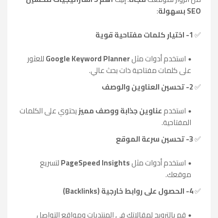
SEO بسهولة
:
✅
1- اختيار كلمات مفتاحية قوية
استخدم أدوات مثل
Google Keyword Planner
للعثور
على كلمات مفتاحية ذات بحث عالي.
✅
2- تحسين العناوين والوصف
استخدم
عناوين جذابة ووصف مميز
يحتوي على الكلمات
المفتاحية.
✅
3- تحسين سرعة الموقع
استخدم أدوات مثل
PageSpeed Insights
لتسريع
موقعك.
✅
4- الحصول على روابط خارجية (Backlinks)
قم بالترويج لمقالاتك في المنتديات ومواقع التواصل