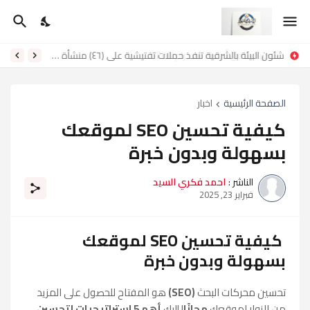
شئون البيئة بالشرقية تنفذ حملات تفتيشية على (٤٦) منشأة غذائية وصناعية وتحرير (٦٣) محضرًا
الصفحة الرئيسية
اخبار
كيفية تحسين SEO لموقعك
بسهولة وبدون خبرة
الناشر :
احمد فكري السيد
فبراير 23, 2025
كيفية تحسين SEO لموقعك
بسهولة وبدون خبرة
تحسين محركات البحث
(SEO)
هو المفتاح للحصول على المزيد
من الزوار لموقعك
مجانًا
! إليك
أهم 5 استراتيجيات لتحسين