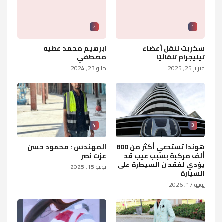
2
1
سكربت لنقل أعضاء
ابرهيم محمد عطيه
تيليجرام تلقائيًا
مصطفي
فبراير 25, 2025
مايو 23, 2024
4
3
هوندا تستدعي أكثر من 800
المهندس : محمود حسن
ألف مركبة بسبب عيب قد
عزت نصر
يؤدي لفقدان السيطرة على
يونيو 15, 2025
السيارة
يونيو 17, 2026