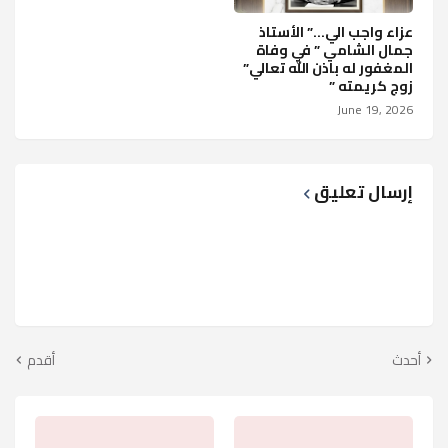
عزاء واجب الي…” الأستاذ
جمال الشامي ” في وفاة
المغفور له باذن الله تعالي”
زوج كريمته ”
June 19, 2026
إرسال تعليق
أحدث
أقدم