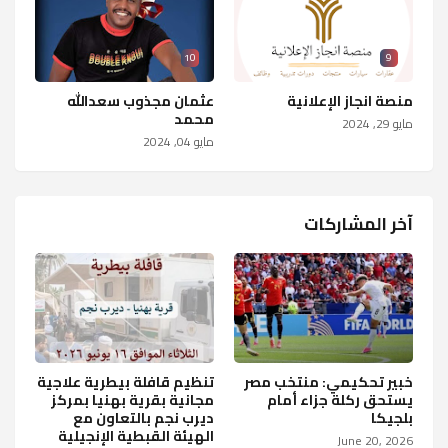
10
9
منصة انجاز الإعلانية
عثمان مجذوب سعدالله
محمد
مايو 29, 2024
مايو 04, 2024
آخر المشاركات
خبير تحكيمي: منتخب مصر
تنظيم قافلة بيطرية علاجية
يستحق ركلة جزاء أمام
مجانية بقرية بهنيا بمركز
بلجيكا
ديرب نجم بالتعاون مع
الهيئة القبطية الإنجيلية
June 20, 2026