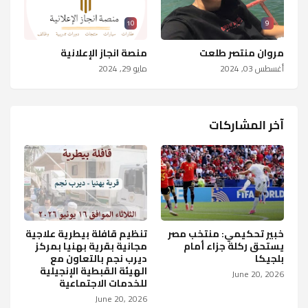
10
9
مروان منتصر طلعت
منصة انجاز الإعلانية
أغسطس 03, 2024
مايو 29, 2024
آخر المشاركات
خبير تحكيمي: منتخب مصر
تنظيم قافلة بيطرية علاجية
يستحق ركلة جزاء أمام
مجانية بقرية بهنيا بمركز
بلجيكا
ديرب نجم بالتعاون مع
الهيئة القبطية الإنجيلية
June 20, 2026
للخدمات الاجتماعية
June 20, 2026