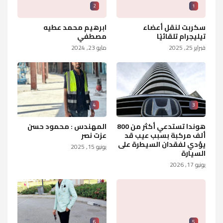
2
1
سكربت لنقل أعضاء
ابرهيم محمد عطيه
تيليجرام تلقائيًا
مصطفي
فبراير 25, 2025
مايو 23, 2024
4
3
هوندا تستدعي أكثر من 800
المهندس : محمود حسن
ألف مركبة بسبب عيب قد
عزت نصر
يؤدي لفقدان السيطرة على
يونيو 15, 2025
السيارة
يونيو 17, 2026
6
5