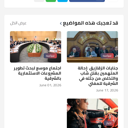
قد تعجبك هذه المواضيع
عرض الكل
سياسه
سياسه
جنايات الزقازيق :إحالة
اجتماع موسع لبحث تطوير
المتهمين بقتل شاب
المشروعات الاستثمارية
والتخلص من جثته في
بالشرقية
الشرقية للمفتي
June 01, 2026
June 17, 2026
اخبار